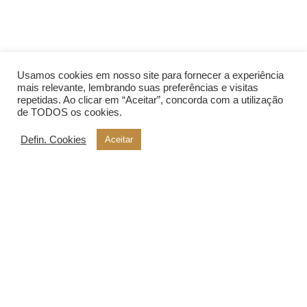
Usamos cookies em nosso site para fornecer a experiência
mais relevante, lembrando suas preferências e visitas
repetidas. Ao clicar em “Aceitar”, concorda com a utilização
de TODOS os cookies.
Defin. Cookies
Aceitar
Saiba como você pode revender uma das linha de empanados
mais procurada pelo consumidor em seu próprio mercado ou